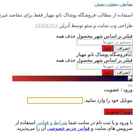
نمایش بیشتر
- بستن
استفاده از مطالب فروشگاه پوشاک نانو مهیار فقط برای مقاصد غیرتجاری و با ذ
طراحی وب سایت و سئو توسط آدریُن
ADRION.ir
فیلتر بر اساس شهر محصول
حذف همه
انصراف
تایید
فیلتر بر اساس شهر محصول
حذف همه
انصراف
تایید
ورود / عضویت
موبایل خود را وارد نمایید.
ورود / عضویت
با ورود و یا ثبت نام در سایت شما
شرایط و قوانین
استفاده از
سرویس های سایت و
قوانین حریم خصوصی
آن را می‌پذیرید.