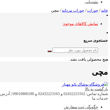
پشتیبانی
خانه
/
جوراب
/
جوراب مردانه
/
مچی
نمایش کالاهای موجود:
جستجوی سریع
هیچ محصولی یافت نشد.
مچی
بازگشت به بالا
شماره تماس:
02432223162 و 02432223163 و 09010860180
|
آدرس ا
خدمات ما
چگونگی ثبت سفارش