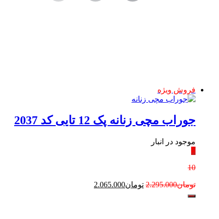
فروش ویژه
جوراب مچی زنانه پک 12 تایی کد 2037
موجود در انبار
٪
10
قیمت
قیمت
تومان
2.295.000
تومان
2.065.000
اصلی:
فعلی:
تومان2.295.000
تومان2.065.000.
بود.