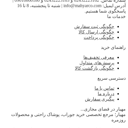
شماره تماس:
02432223162 و 02432223163 و 09010860180
|
آدرس ایمیل:
info@mahyarco.com
|
شنبه تا پنجشنبه، 8 تا 16
پاسخگوی شما هستیم.
خدمات ما
چگونگی ثبت سفارش
چگونگی ارسال کالا
چگونگی پرداخت
راهنمای خرید
معرفی تخفیف‌ها
پرسش‌های متداول
چگونگی بازگشت کالا
دسترسی سریع
تماس با ما
درباره ما
پیگیری سفارش
مهیار در فضای مجازی...
مهیار؛ مرجع تخصصی خرید جوراب، پوشاک راحتی و محصولات
روزمره