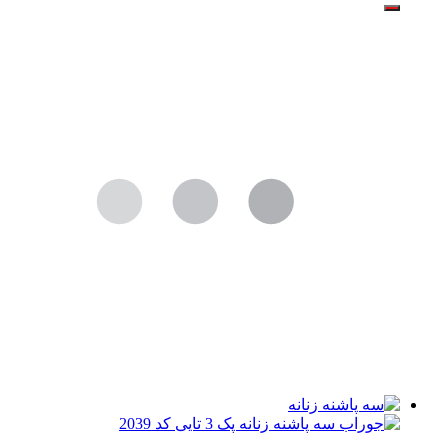
اصلی:
فعلی:
تومان1.099.000
تومان1.049.000.
بود.