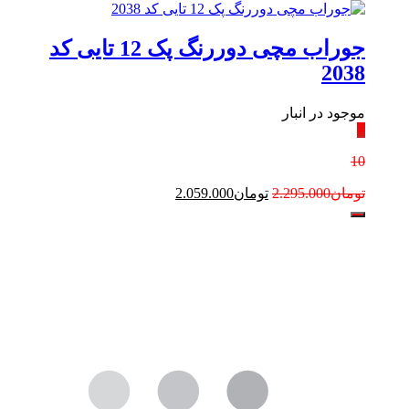
جوراب مچی دوررنگ پک 12 تایی کد
2038
موجود در انبار
٪
10
تومان
2.295.000
تومان
2.059.000