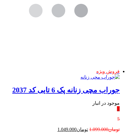
فروش ویژه
جوراب مچی زنانه پک 6 تایی کد 2037
موجود در انبار
٪
5
قیمت
قیمت
تومان
1.099.000
تومان
1.049.000