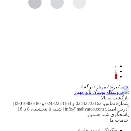
→
1
2
خانه
/
برند
/
مهیار
/
برگه 2
بازگشت به بالا
شماره تماس:
02432223162 و 02432223163 و 09010860180
|
آدرس ایمیل:
info@mahyarco.com
|
شنبه تا پنجشنبه، 8 تا 16
پاسخگوی شما هستیم.
خدمات ما
چگونگی ثبت سفارش