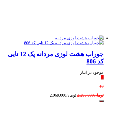
جوراب هشت لوزی مردانه پک 12 تایی
کد 806
موجود در انبار
٪
10
تومان
2.295.000
تومان
2.069.000