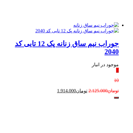
جوراب نیم ساق زنانه پک 12 تایی کد
2040
موجود در انبار
٪
10
تومان
2.125.000
تومان
1.914.000