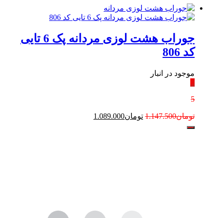
جوراب هشت لوزی مردانه پک 6 تایی
کد 806
موجود در انبار
٪
5
تومان
1.147.500
تومان
1.089.000